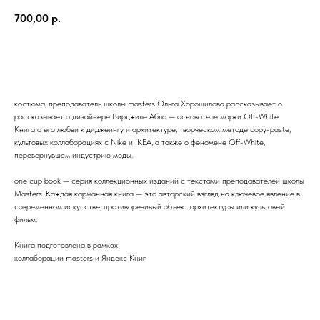
700,00
р.
Купить
костюма, преподаватель школы masters Ольга Хорошилова рассказывает о
рассказывает о дизайнере Вирджиле Абло — основателе марки Off-White.
Книга о его любви к диджеингу и архитектуре, творческом методе copy-paste,
культовых коллаборациях с Nike и IKEA, а также о феномене Off-White,
перевернувшем индустрию моды.
one cup book — серия коллекционных изданий с текстами преподавателей школы
Masters. Каждая карманная книга — это авторский взгляд на ключевое явление в
современном искусстве, противоречивый объект архитектуры или культовый
фильм.
Книга подготовлена в рамках
коллаборации masters и Яндекс Книг