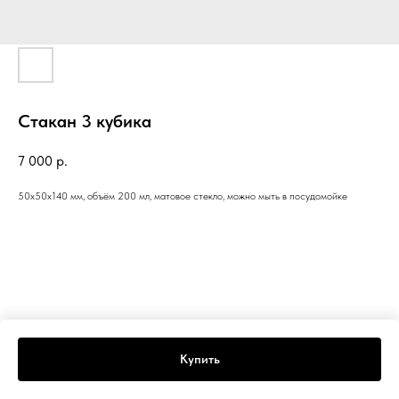
Стакан 3 кубика
7 000
р.
50х50х140 мм, объём 200 мл, матовое стекло, можно мыть в посудомойке
Купить